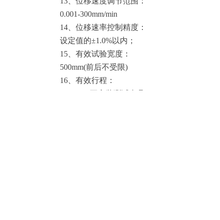
13、位移速度调节范围：
0.001-300mm/min
14、位移速率控制精度：
设定值的±1.0%以内；
15、有效试验宽度：
500mm(前后不受限)
16、有效行程：
1100mm(不安装测试夹具
时)
17、外型尺寸（长×宽×
高）：
1030×450×2000（mm）
18、使用电源：三相
AC380V 50Hz 3kW；
19、重量：约650kg；