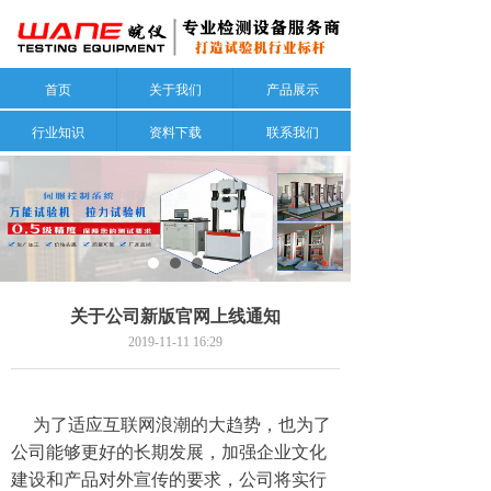
首页
关于我们
产品展示
行业知识
资料下载
联系我们
关于公司新版官网上线通知
2019-11-11
16:29
为了适应互联网浪潮的大趋势，也为了
公司能够更好的长期发展，加强企业文化
建设和产品对外宣传的要求，公司将实行